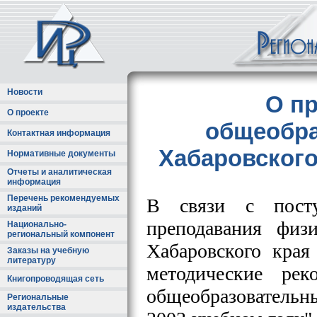
Новости
О п
О проекте
общеобра
Контактная информация
Хабаровского
Нормативные документы
Отчеты и аналитическая
информация
Перечень рекомендуемых
В связи с посту
изданий
преподавания физ
Национально-
региональный компонент
Хабаровского края
Заказы на учебную
литературу
методические ре
Книгопроводящая сеть
общеобразовательны
Региональные
издательства